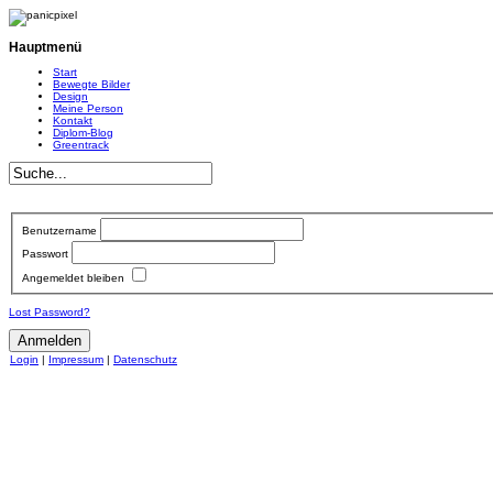
Hauptmenü
Start
Bewegte Bilder
Design
Meine Person
Kontakt
Diplom-Blog
Greentrack
Benutzername
Passwort
Angemeldet bleiben
Lost Password?
Login
|
Impressum
|
Datenschutz